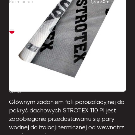
Rozmiar rolki
1,5 х 50m = 75 m²
КРАЇНА-ВИРОБНИК
Polska
ZOSTAWIĆ WNIOSEK DO MENEDŻERA
OPIS
Głównym zadaniem folii paroizolacyjnej do
pokryć dachowych STROTEX 110 PI jest
zapobieganie przedostawaniu się pary
wodnej do izolacji termicznej od wewnątrz