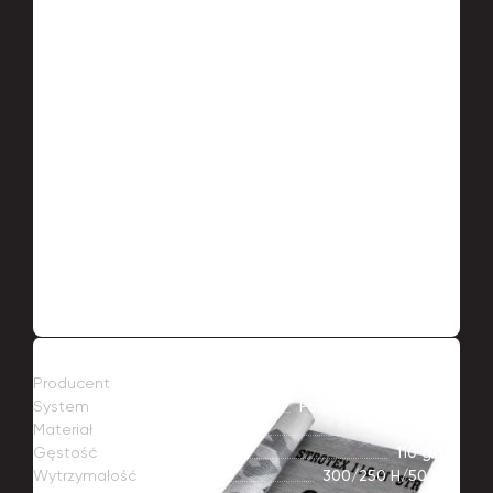
Producent
Foliarex
System
Paroizolacja STROTEX
Materiał
Folia
Gęstość
110 g/m²
Wytrzymałość
300/250 Н/50 mm