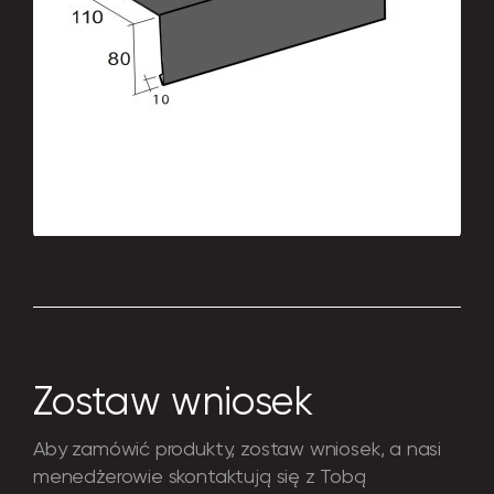
Wszystko, czego potrzebujesz, aby
uzyskać perfekcyjny wygląd i doskonały
kształt Twojego budynku: elementy
łączące, komponenty do konstrukcji
standardowych. Możliwa jest produkcja
według indywidualnych rysunków.
Zostaw wniosek
Aby zamówić produkty, zostaw wniosek, a nasi
menedżerowie skontaktują się z Tobą