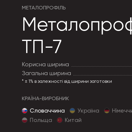
МЕТАЛОПРОФІЛЬ
Металопроф
ТП-7
Корисна ширина
Загальна ширина
* ± 1% в залежності від ширини заготовки
КРАЇНА-ВИРОБНИК
Cловаччина
Україна
Німечч
Польща
Китай